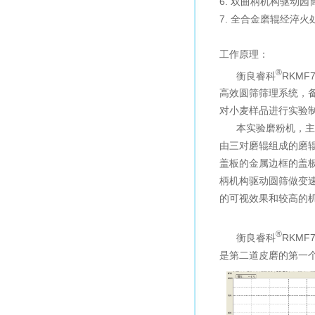
6. 双曲柄机构驱动
7. 全合金磨辊经淬
工作原理：
®
衡良睿科
RKM
高效圆筛筛理系统，
对小麦样品进行实验
本实验磨粉机，主要
由三对磨辊组成的磨
盖板的金属边框的盖
柄机构驱动圆筛做变
的可视效果和较高的
®
衡良睿科
RKM
是第二道皮磨的第一