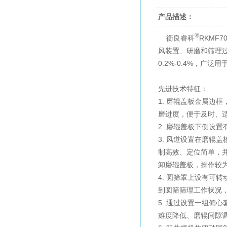
产品描述：
®
衡良睿科
RKMF
风装置、研磨和筛理
0.2%-0.4%，
先进技术特征：
1. 磨辊盖板金属边
磨进度，便于及时、
2. 磨辊盖板下侧设
3. 风道设置在磨辊
制高效、定位简单，
卸磨辊盖板，操作较
4. 圆筛罩上设有可
到圆筛筛理工作状况
5. 通过设置一组偏
难度降低、磨辊间隙