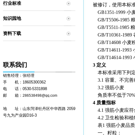
行业标准
被修订，使用本标
GB1351-1999 小
知识园地
GB/T5506-19
GB/T5511-19
资料下载
GB/T10361-19
GB/T14608 小
GB/T14611-1
GB/T14614-1
联系我们
3 定义
本标准采用下列
销售经理：张经理
3.1 容重、不完善粒、
手 机：18605300362
3.2 强筋小麦
电 话：0530-5331898
角质率不低于70
邮 箱：
286538498@qq.com
4 质量指标
地 址：山东菏泽牡丹区中华西路 2059
4.1 强筋小麦应
号九为产业园D16-3
4.2 卫生检验和
表1 强筋小麦品
一、籽粒：